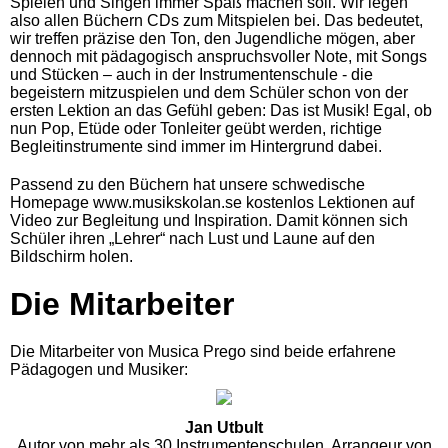
Spielen und Singen immer Spaß machen soll. Wir legen
also allen Büchern CDs zum Mitspielen bei. Das bedeutet,
wir treffen präzise den Ton, den Jugendliche mögen, aber
dennoch mit pädagogisch anspruchsvoller Note, mit Songs
und Stücken – auch in der Instrumentenschule - die
begeistern mitzuspielen und dem Schüler schon von der
ersten Lektion an das Gefühl geben: Das ist Musik! Egal, ob
nun Pop, Etüde oder Tonleiter geübt werden, richtige
Begleitinstrumente sind immer im Hintergrund dabei.
Passend zu den Büchern hat unsere schwedische
Homepage www.musikskolan.se kostenlos Lektionen auf
Video zur Begleitung und Inspiration. Damit können sich
Schüler ihren „Lehrer“ nach Lust und Laune auf den
Bildschirm holen.
Die Mitarbeiter
Die Mitarbeiter von Musica Prego sind beide erfahrene
Pädagogen und Musiker:
Jan Utbult
Autor von mehr als 30 Instrumentenschulen, Arrangeur von